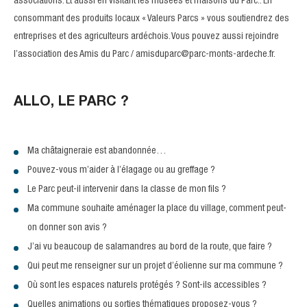
associations. Et aussi en visitant les musées et maisons du Parc.. En
consommant des produits locaux « Valeurs Parcs » vous soutiendrez des
entreprises et des agriculteurs ardéchois. Vous pouvez aussi rejoindre
l’association des Amis du Parc / amisduparc@parc-monts-ardeche.fr.
ALLO, LE PARC ?
Ma châtaigneraie est abandonnée…
Pouvez-vous m’aider à l’élagage ou au greffage ?
Le Parc peut-il intervenir dans la classe de mon fils ?
Ma commune souhaite aménager la place du village, comment peut-
on donner son avis ?
J’ai vu beaucoup de salamandres au bord de la route, que faire ?
Qui peut me renseigner sur un projet d’éolienne sur ma commune ?
Où sont les espaces naturels protégés ? Sont-ils accessibles ?
Quelles animations ou sorties thématiques proposez-vous ?