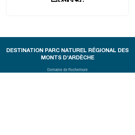
DESTINATION PARC NATUREL RÉGIONAL DES
MONTS D'ARDÈCHE
Domaine de Rochemure
07380 JAUJAC
04 75 36 38 60
CONTACT
VENIR DANS LES MONTS D’ARDÈCHE