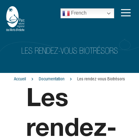
French
LES RENDEZ-VOUS BIOTRÉSORS
Accueil
Documentation
Les rendez-vous Biotrésors
Les
rendez-