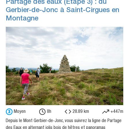
Partage des eaux (Etape 3) : du
Gerbier-de-Jonc à Saint-Cirgues en
Montagne
Moyen
8h
28.89 km
+447m
Depuis le Mont Gerbier-de-Jonc, vous suivrez la ligne de Partage
des Eaux en alternant jolis bois de hêtres et panoramas