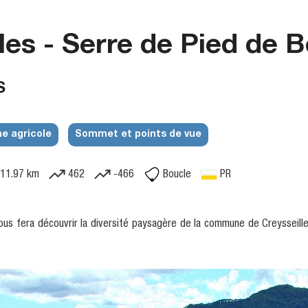
les - Serre de Pied de 
S
e agricole
Sommet et points de vue
11.97 km
462
-466
Boucle
PR
us fera découvrir la diversité paysagère de la commune de Creysseille