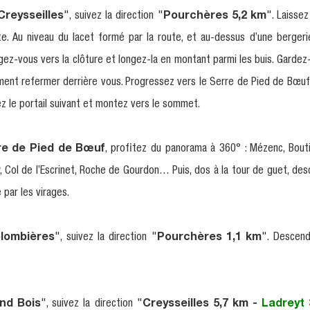
Creysseilles
", suivez la direction "
Pourchères 5,2 km
". Laissez
te. Au niveau du lacet formé par la route, et au-dessus d’une bergeri
igez-vous vers la clôture et longez-la en montant parmi les buis. Gardez
lument refermer derrière vous. Progressez vers le Serre de Pied de Bœuf
sez le portail suivant et montez vers le sommet.
e de Pied de Bœuf
, profitez du panorama à 360° : Mézenc, Boutiè
y, Col de l’Escrinet, Roche de Gourdon… Puis, dos à la tour de guet, des
 par les virages.
lombières
", suivez la direction "
Pourchères 1,1 km
". Descend
nd Bois
", suivez la direction "
Creysseilles 5,7 km -
Ladreyt