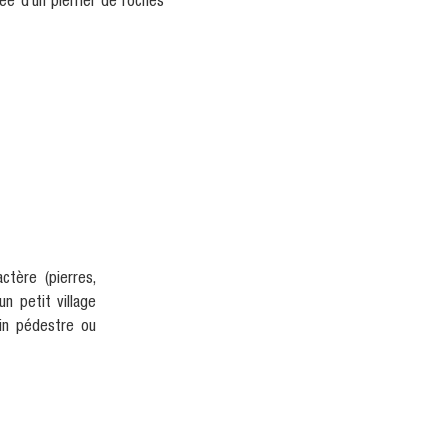
ée d’un pierrier de roches
ctère (pierres,
n petit village
min pédestre ou