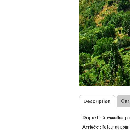
Cart
Description
Départ
: Creysseilles, p
Arrivée
: Retour au poin