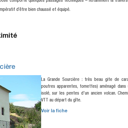
proposé comporte quelques passages techniques – notamment la travers
impératif d’être bien chaussé et équipé.
ximité
cière
La Grande Sourcière : très beau gite de cara
poutres apparentes, tomettes) aménagé dans u
isolé, sur les pentes d'un ancien volcan. Che
VTT au départ du gîte.
Voir la fiche