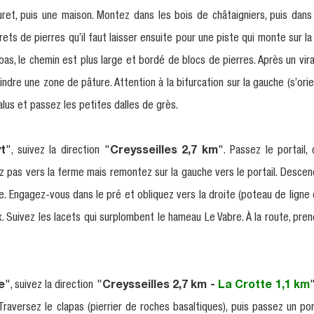
et, puis une maison. Montez dans les bois de châtaigniers, puis dans
ts de pierres qu’il faut laisser ensuite pour une piste qui monte sur la 
 bas, le chemin est plus large et bordé de blocs de pierres. Après un vir
ndre une zone de pâture. Attention à la bifurcation sur la gauche (s’ori
alus et passez les petites dalles de grès.
t
", suivez la direction "
Creysseilles 2,7 km
". Passez le portail
 pas vers la ferme mais remontez sur la gauche vers le portail. Desce
. Engagez-vous dans le pré et obliquez vers la droite (poteau de ligne 
. Suivez les lacets qui surplombent le hameau Le Vabre. À la route, pr
e
", suivez la direction "
Creysseilles 2,7 km -
La Crotte 1,1 km
"
Traversez le clapas (pierrier de roches basaltiques), puis passez un por