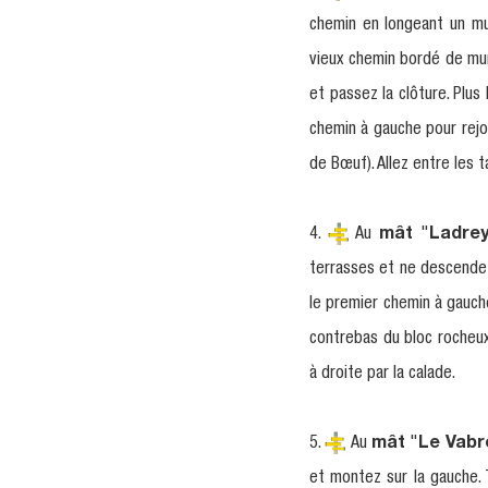
chemin en longeant un mur
vieux chemin bordé de mure
et passez la clôture. Plus
chemin à gauche pour rejoi
de Bœuf). Allez entre les t
4.
Au
mât
"
Ladrey
terrasses et ne descendez
le premier chemin à gauche
contrebas du bloc rocheux
à droite par la calade.
5.
Au
mât
"
Le Vabr
et montez sur la gauche. 