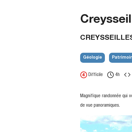
Creysseil
CREYSSEILLE
Géologie
Patrimoin
Difficile
4h
Magnifique randonnée qui vo
de vue panoramiques.