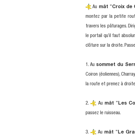
Au
mât
"
Croix de 
montez par la petite rou
travers les pâturages. Dir
le portail qu’il faut abso
clôture sur la droite. Pas
1. Au
sommet du Serr
Coiron (éoliennes), Charra
la route et prenez à droite
2.
Au
mât
"
Les Co
passez le ruisseau.
3.
Au
mât
"
Le Gra