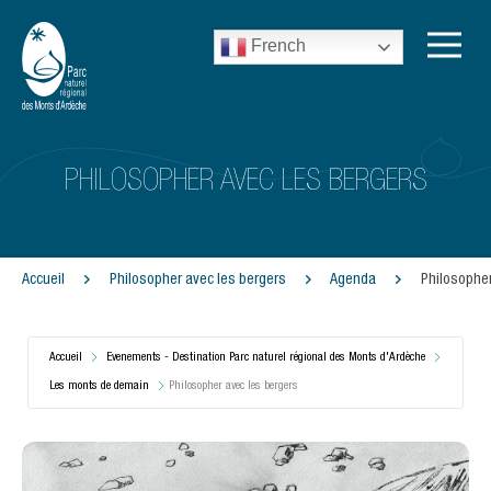
French
PHILOSOPHER AVEC LES BERGERS
Accueil
Philosopher avec les bergers
Agenda
Philosopher
Accueil
Evenements - Destination Parc naturel régional des Monts d'Ardèche
Les monts de demain
Philosopher avec les bergers